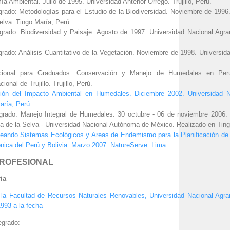
a Ambiental. Julio de 1995. Universidad Antenor Orrego. Trujillo, Perú.
rado: Metodologías para el Estudio de la Biodiversidad. Noviembre de 1996.
elva. Tingo María, Perú.
rado: Biodiversidad y Paisaje. Agosto de 1997. Universidad Nacional Agrar
rado: Análisis Cuantitativo de la Vegetación. Noviembre de 1998. Universidad
acional para Graduados: Conservación y Manejo de Humedales en Per
onal de Trujillo. Trujillo, Perú.
ión del Impacto Ambiental en Humedales. Diciembre 2002. Universidad Na
aría, Perú.
grado: Manejo Integral de Humedales. 30 octubre - 06 de noviembre 2006.
ia de la Selva - Universidad Nacional Autónoma de México. Realizado en Ting
eando Sistemas Ecológicos y Areas de Endemismo para la Planificación de 
ca del Perú y Bolivia. Marzo 2007. NatureServe. Lima.
PROFESIONAL
ia
n la Facultad de Recursos Naturales Renovables, Universidad Nacional Agrar
993 a la fecha
egrado: