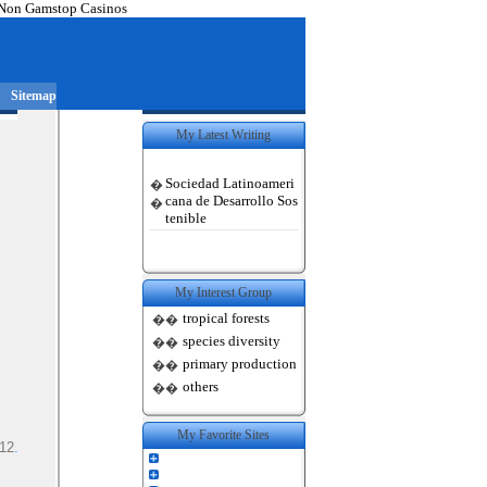
Non Gamstop Casinos
|
Sitemap
My Latest Writing
Sociedad Latinoameri
�
cana de Desarrollo Sos
�
tenible
My Interest Group
tropical forests
��
species diversity
��
primary production
��
others
��
My Favorite Sites
12
.