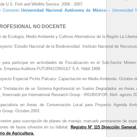
de U.S. Fish and Wildlife Service. 2006 - 2007.
de Convenio
Universidad Nacional Autónoma de México
– Universidad N
PROFESIONAL NO DOCENTE
 de Ecología, Medio Ambiente y Cultivos Alternativos de la Región La Libert
royecto: Estudio Nacional de la Biodiversidad. Instituto Nacional de Recurs
do para participar en actividades de Fiscalización en el Sub-Sector Minero
gía. Empresa Auditora FUTURACONSULT S.A. Hábil 1999.
royecto Especial Pichis Palcazu: Capacitación en Medio Ambiente. Octubre d
o “Instalación de un Sistema Agroforestal en Suelos Degradados en Areas
, financiado por International Research Group - IRG/BIOFOR. Abril -agosto 2
pecialista en Areas de Conservación Local para Proyecto Agenda Ambi
h Group. Octubre 2003.
ilvestre para suscripción de planes de manejo, marcado permanente de esp
ones de fauna silvestre en su hábitat.
Registro N° 115 Dirección General
rio de Agricultura.