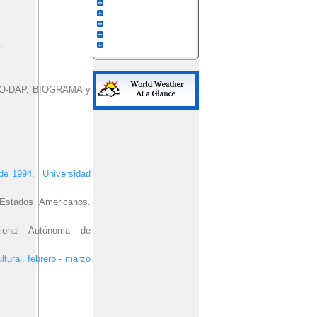
.
, BIO-DAP, BIOGRAMA y
 de 1994. Universidad
 Estados Americanos.
cional Autónoma de
tural. febrero - marzo