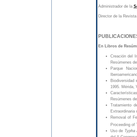
Administrador de la
S
Director de la Revista 
PUBLICACIONE
En Libros de Resú
Creación del I
Resúmenes del 
Parque Nacio
Iberoamericano
Biodiversidad 
1995. Mérida, 
Característica
Resúmenes del 
Tratamiento d
Extraordinaria 
Removal of Fe
Proceeding of 
Uso de
Typha a
del II Congres