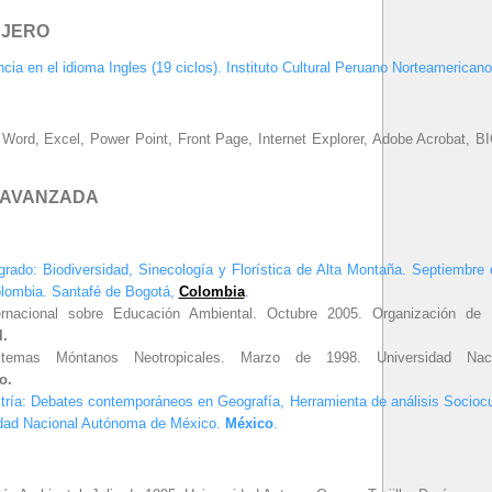
NJERO
ncia en el idioma Ingles (19 ciclos). Instituto Cultural Peruano Norteamericano
 Word, Excel, Power Point, Front Page, Internet Explorer, Adobe Acrobat
 AVANZADA
rado: Biodiversidad, Sinecología y Florística de Alta Montaña. Septiembre
lombia. Santafé de Bogotá,
Colombia
.
ernacional sobre Educación Ambiental. Octubre 2005. Organización de
l.
stemas Móntanos Neotropicales. Marzo de 1998. Universidad Na
o.
ría: Debates contemporáneos en Geografía, Herramienta de análisis Sociocul
idad Nacional Autónoma de México.
México
.