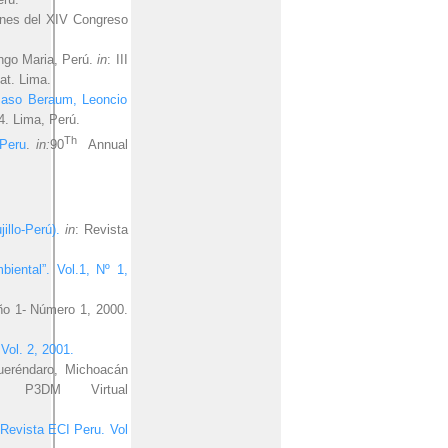
nes del XIV Congreso
ngo Maria, Perú.
in
: III
at. Lima.
ámaso Beraum, Leoncio
4. Lima, Perú.
Th
 Peru
.
in:
90
Annual
llo-Perú).
in
: Revista
biental”. Vol.1, Nº 1,
ño 1- Número 1, 2000.
Vol. 2, 2001.
Queréndaro, Michoacán
 P3DM Virtual
Revista ECI Peru. Vol