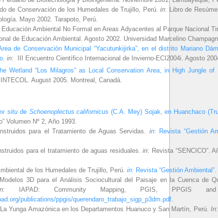
do de Conservación de los Humedales de Trujillo, Perú.
in
: Libro de Resúme
ología. Mayo 2002. Tarapoto, Perú.
 Educación Ambiental No Formal en Areas Adyacentes al Parque Nacional Ti
nal de Educación Ambiental. Agosto 2002. Universidad Marcelino Champagn
rea de Conservación Municipal “Yacutunkijirka”, en el distrito Mariano D
o
.
in
: III Encuentro Científico Internacional de Invierno-ECI2004i. Agosto 200
he Wetland “Los Milagros” as Local Conservation Area, in High Jungle of
 INTECOL. August 2005. Montreal, Canadá.
ex situ
de
Schoenoplectus californicus
(C.A. Mey) Sojak, en Huanchaco (Truji
o” Volumen Nº 2, Año 1993.
struidos para el Tratamiento de Aguas Servidas.
i
n
: Revista “Gestión Am
truidos para el tratamiento de aguas residuales.
in
: Revista “SENCICO”. A
mbiental de los Humedales de Trujillo, Perú.
in
: Revista “Gestión Ambiental”. 
 Modelos 3D para el Análisis Sociocultural del Paisaje en la Cuenca de 
in
: IAPAD: Community Mapping, PGIS, PPGIS and
ad.org/publications/ppgis/querendaro_trabajo_sigp_p3dm.pdf
.
La Yunga Amazónica en los Departamentos Huanuco y San Martín, Perú.
In: