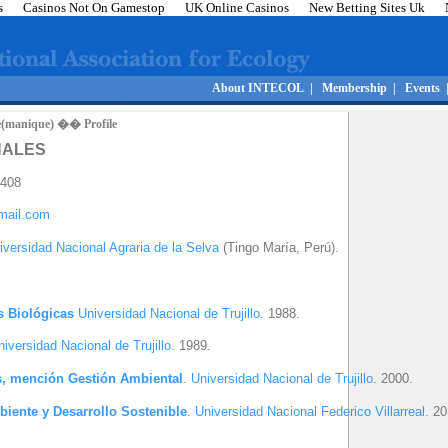
s
Casinos Not On Gamestop
UK Online Casinos
New Betting Sites Uk
About INTECOL
|
Membership
|
Events
manique) �� Profile
NALES
0408
mail.com
iversidad Nacional Agraria de la Selva
(Tingo María, Perú).
s Biológicas
Universidad Nacional de Trujillo.
1988.
iversidad Nacional de Trujillo.
1989.
s, mención Gestión Ambiental
.
Universidad Nacional de Trujillo
. 2000
.
iente y Desarrollo Sostenible
.
Universidad Nacional Federico Villarreal.
20