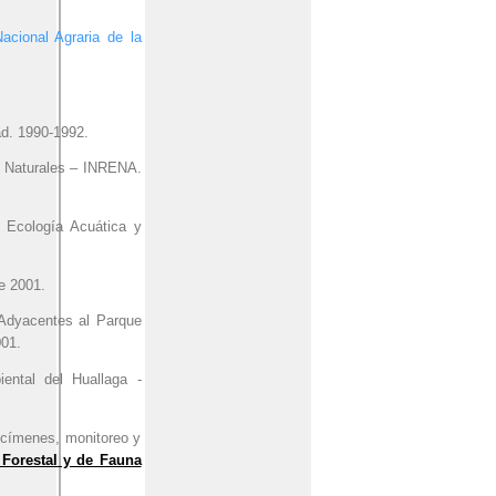
acional Agraria de la
ad. 1990-1992.
os Naturales – INRENA.
: Ecología Acuática y
e 2001.
 Adyacentes al Parque
001.
ental del Huallaga -
ecímenes, monitoreo y
 Forestal y de Fauna