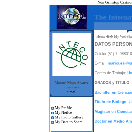
Non Gamstop Casino
Home �� My WebSite(
DATOS PERSO
Celular:(51) 1- 98801
E-mail:
maniqueal@g
Centro de Trabajo:
Un
GRADOS y
TITULO
Manuel Nique Alvarez
(manique)
e-mail
Bachiller en Ciencia
Titulo de Biólogo
.
Un
My Profile
Magíster en Ciencia
My Notice
My Photo Gallery
Doctor en Medio Amb
My Data to Share