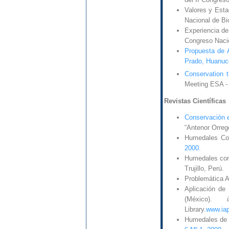
Valores y Esta
Nacional de Bi
Experiencia de
Congreso Nacio
Propuesta de A
Prado, Huanuc
Conservation t
Meeting ESA -
Revistas Científicas
Conservación
“Antenor Orreg
Humedales Con
2000.
Humedales cons
Trujillo, Perú.
Problemática A
Aplicación de
(México).
Library.
www.iap
Humedales de 