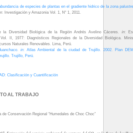
 abundancia de especies de plantas en el gradiente hidrico de la zona palust
In
: Investigación y Amazonia Vol. 1, N° 1, 2011.
e la Diversidad Biológica de la Región Andrés Avelino Cáceres.
in
: Es
 Vol. II, 1977: Diagnósticos Regionales de la Diversidad Biológica. Minist
ecursos Naturales Renovables. Lima, Perú.
Huanchaco.
in
: Atlas Ambiental de la ciudad de Trujillo. 2002. Plan DE
ujillo. Trujillo, Perú.
: Clasificación y Cuantificación
TO AL TRABAJO
a de Conservación Regional “Humedales de Choc Choc”