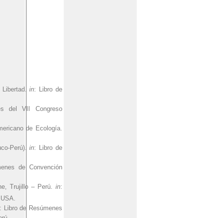
 Libertad.
in
: Libro de
s del VII Congreso
mericano de Ecología.
uco-Perú).
in
: Libro de
menes de Convención
, Trujillo – Perú.
in
:
, USA.
in: Libro de Resúmenes
erú.