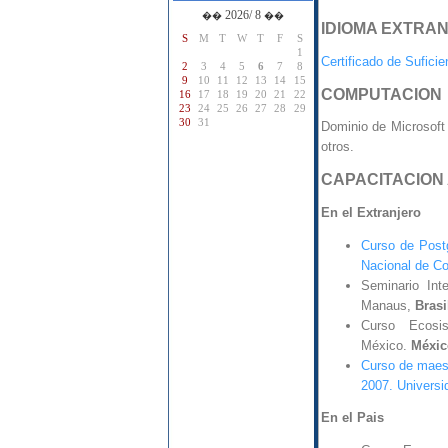
2026/ 8
��
��
IDIOMA EXTRA
S
M
T
W
T
F
S
1
Certificado de Suficie
2
3
4
5
6
7
8
9
10
11
12
13
14
15
COMPUTACION
16
17
18
19
20
21
22
23
24
25
26
27
28
29
30
31
Dominio de Microsoft
otros.
CAPACITACION
En el Extranjero
Curso de Postg
Nacional de Co
Seminario Int
Manaus,
Brasi
Curso Ecosi
México.
Méxic
Curso de maest
2007. Univers
En el Pais