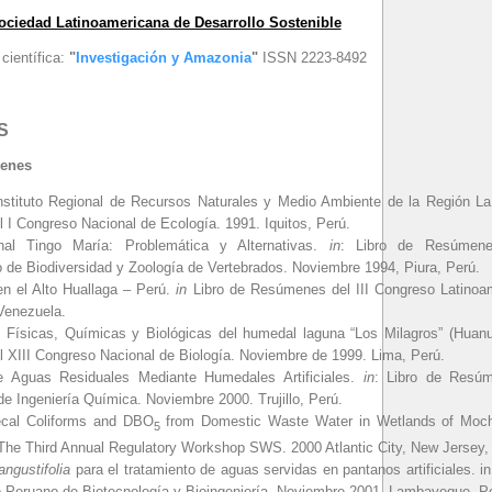
ociedad Latinoamericana de Desarrollo Sostenible
científica:
"
Investigación y Amazonia
"
ISSN 2223-8492
S
menes
nstituto Regional de Recursos Naturales y Medio Ambiente de la Región La
I Congreso Nacional de Ecología. 1991. Iquitos, Perú.
nal Tingo María: Problemática y Alternativas.
in
: Libro de Resúmene
 de Biodiversidad y Zoología de Vertebrados. Noviembre 1994, Piura, Perú.
en el Alto Huallaga – Perú.
in
Libro de Resúmenes del III Congreso Latinoa
Venezuela.
s Físicas, Químicas y Biológicas del humedal laguna “Los Milagros” (Huan
XIII Congreso Nacional de Biología. Noviembre de 1999. Lima, Perú.
e Aguas Residuales Mediante Humedales Artificiales.
in
: Libro de Resú
de Ingeniería Química. Noviembre 2000. Trujillo, Perú.
cal Coliforms and DBO
from Domestic Waste Water in Wetlands of Moche
5
The Third Annual Regulatory Workshop SWS. 2000 Atlantic City, New Jersey
ngustifolia
para el tratamiento de aguas servidas en pantanos artificiales. 
o Peruano de Biotecnología y Bioingeniería. Noviembre 2001. Lambayeque, P